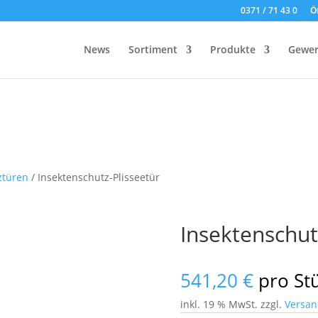
0371 / 71 43 0
Ö
News
Sortiment
Produkte
Gewer
ztüren
/ Insektenschutz-Plisseetür
Insektenschut
541,20
€
pro St
inkl. 19 % MwSt.
zzgl.
Versan