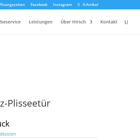
ffnungszeiten
Facebook
Instagram
0-Artikel
beservice
Leistungen
Über Hirsch
Kontakt
z-Plisseetür
ück
dkosten