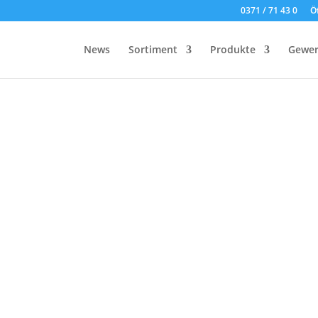
0371 / 71 43 0
Ö
News
Sortiment
Produkte
Gewer