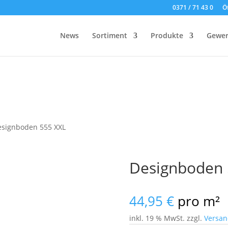
0371 / 71 43 0
Ö
News
Sortiment
Produkte
Gewer
esignboden 555 XXL
Designboden 
44,95
€
pro m²
inkl. 19 % MwSt.
zzgl.
Versan