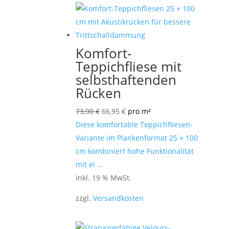
Komfort-
Teppichfliese mit
selbsthaftenden
Rücken
Ursprünglicher
Aktueller
73,90
€
66,95
€
pro m²
Preis
Preis
Diese komfortable Teppichfliesen-
war:
ist:
Variante im Plankenformat 25 × 100
73,90 €
66,95 €.
cm kombiniert hohe Funktionalität
mit ei ...
inkl. 19 % MwSt.
zzgl.
Versandkosten