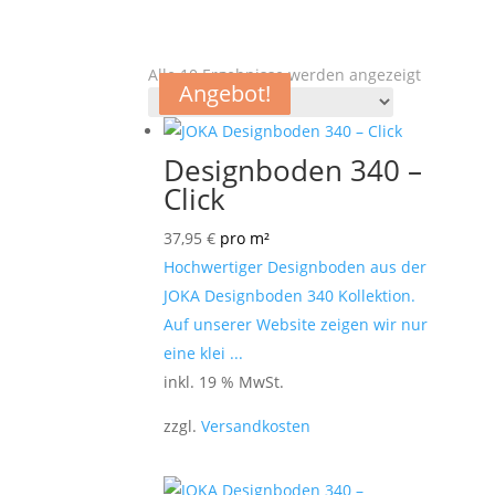
Alle 10 Ergebnisse werden angezeigt
Angebot!
Angebot!
Angebot!
Angebot!
Designboden 340 –
Click
37,95
€
pro m²
Hochwertiger Designboden aus der
JOKA Designboden 340 Kollektion.
Auf unserer Website zeigen wir nur
eine klei ...
inkl. 19 % MwSt.
zzgl.
Versandkosten