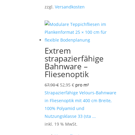
zzgl.
Versandkosten
Extrem
strapazierfähige
Bahnware –
Fliesenoptik
Ursprünglicher
Aktueller
67,90
€
52,95
€
pro m²
Preis
Preis
Strapazierfähige Velours-Bahnware
war:
ist:
in Fliesenoptik mit 400 cm Breite,
67,90 €
52,95 €.
100% Polyamid und
Nutzungsklasse 33 (sta ...
inkl. 19 % MwSt.