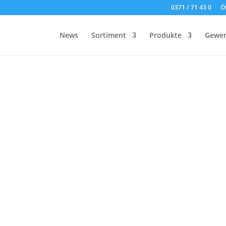
0371 / 71 43 0
Ö
News
Sortiment
Produkte
Gewer