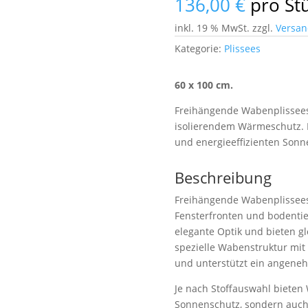
136,00
€
pro St
inkl. 19 % MwSt.
zzgl.
Versan
Kategorie:
Plissees
60 x 100 cm.
Freihängende Wabenplissees
isolierendem Wärmeschutz. I
und energieeffizienten Son
Beschreibung
Freihängende Wabenplissees 
Fensterfronten und bodentie
elegante Optik und bieten gl
spezielle Wabenstruktur mit
und unterstützt ein angene
Je nach Stoffauswahl bieten
Sonnenschutz, sondern auch 