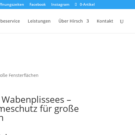
ffnungszeiten
Facebook
Instagram
0-Artikel
beservice
Leistungen
Über Hirsch
Kontakt
roße Fensterflächen
 Wabenplissees –
rmeschutz für große
n