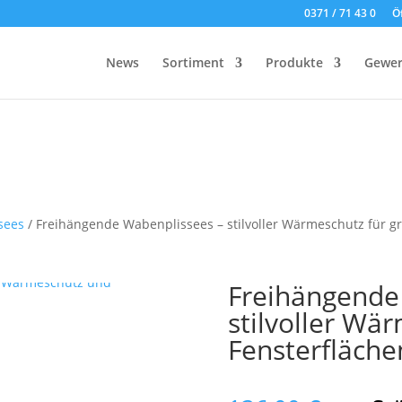
0371 / 71 43 0
Ö
News
Sortiment
Produkte
Gewer
ssees
/ Freihängende Wabenplissees – stilvoller Wärmeschutz für g
Freihängende
stilvoller Wä
Fensterfläche