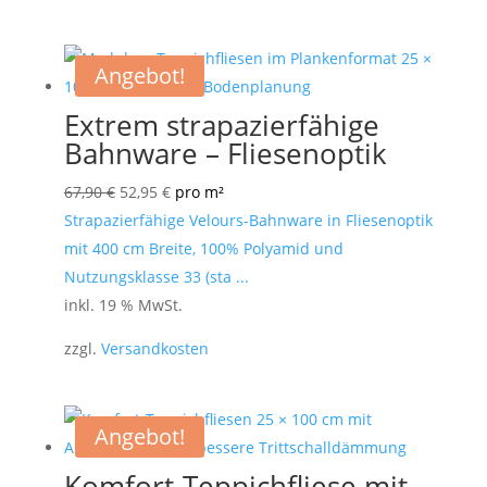
Angebot!
Extrem strapazierfähige
Bahnware – Fliesenoptik
Ursprünglicher
Aktueller
67,90
€
52,95
€
pro m²
Preis
Preis
Strapazierfähige Velours-Bahnware in Fliesenoptik
war:
ist:
mit 400 cm Breite, 100% Polyamid und
67,90 €
52,95 €.
Nutzungsklasse 33 (sta ...
inkl. 19 % MwSt.
zzgl.
Versandkosten
Angebot!
Komfort-Teppichfliese mit