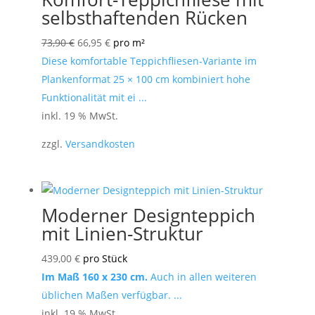
selbsthaftenden Rücken
Ursprünglicher
Aktueller
73,90
€
66,95
€
pro m²
Preis
Preis
Diese komfortable Teppichfliesen-Variante im
war:
ist:
Plankenformat 25 × 100 cm kombiniert hohe
73,90 €
66,95 €.
Funktionalität mit ei ...
inkl. 19 % MwSt.
zzgl.
Versandkosten
Moderner Designteppich
mit Linien-Struktur
439,00
€
pro Stück
Im Maß 160 x 230 cm.
Auch in allen weiteren
üblichen Maßen verfügbar. ...
inkl. 19 % MwSt.