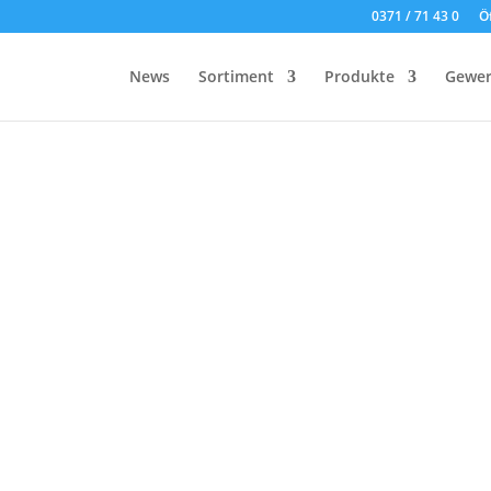
0371 / 71 43 0
Ö
News
Sortiment
Produkte
Gewer