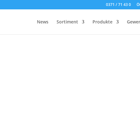
0371 / 71 43 0
Ö
News
Sortiment
Produkte
Gewer