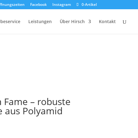
ffnungszeiten
Facebook
Instagram
0-Artikel
beservice
Leistungen
Über Hirsch
Kontakt
 Fame – robuste
e aus Polyamid