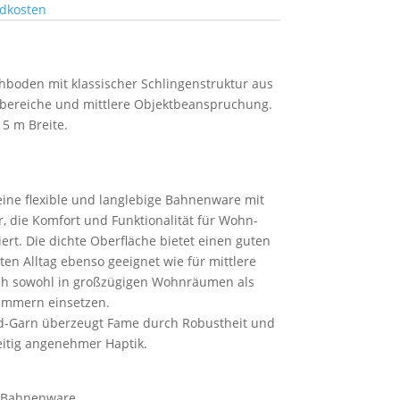
dkosten
hboden mit klassischer Schlingenstruktur aus
nbereiche und mittlere Objektbeanspruchung.
 5 m Breite.
ine flexible und langlebige Bahnenware mit
r, die Komfort und Funktionalität für Wohn-
rt. Die dichte Oberfläche bietet einen guten
ten Alltag ebenso geeignet wie für mittlere
ch sowohl in großzügigen Wohnräumen als
zimmern einsetzen.
d-Garn überzeugt Fame durch Robustheit und
zeitig angenehmer Haptik.
n Bahnenware