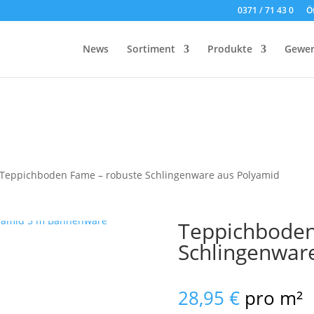
0371 / 71 43 0
Ö
News
Sortiment
Produkte
Gewer
 Teppichboden Fame – robuste Schlingenware aus Polyamid
Teppichboden
Schlingenwar
28,95
€
pro m²