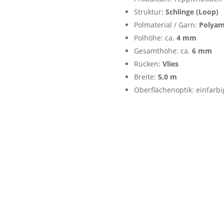
Struktur:
Schlinge (Loop)
Polmaterial / Garn:
Polyam
Polhöhe: ca.
4 mm
Gesamthöhe: ca.
6 mm
Rücken:
Vlies
Breite:
5,0 m
Oberflächenoptik: einfarbig