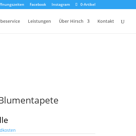
ffnungszeiten
Facebook
Instagram
0-Artikel
beservice
Leistungen
Über Hirsch
Kontakt
 Blumentapete
lle
dkosten