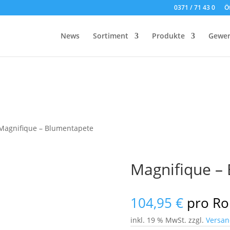
0371 / 71 43 0
Ö
News
Sortiment
Produkte
Gewer
Magnifique – Blumentapete
Magnifique –
104,95
€
pro Ro
inkl. 19 % MwSt.
zzgl.
Versan