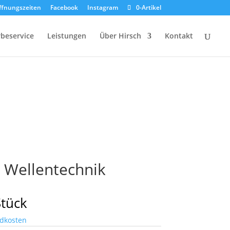
ffnungszeiten
Facebook
Instagram
0-Artikel
beservice
Leistungen
Über Hirsch
Kontakt
e Wellentechnik
Stück
dkosten