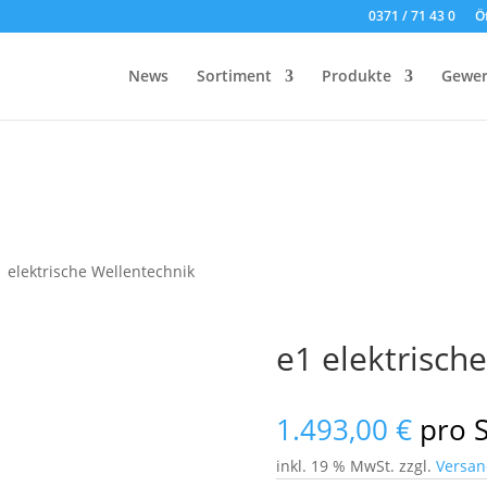
0371 / 71 43 0
Ö
News
Sortiment
Produkte
Gewer
1 elektrische Wellentechnik
e1 elektrisch
1.493,00
€
pro 
inkl. 19 % MwSt.
zzgl.
Versan