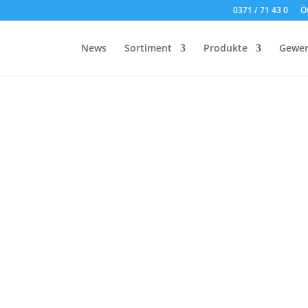
0371 / 71 43 0
Ö
News
Sortiment
Produkte
Gewer