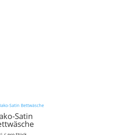
ako-Satin
ettwäsche
95
€
pro Stück