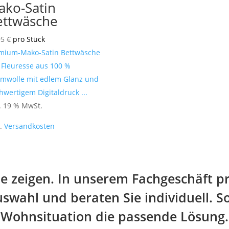
ako-Satin
ettwäsche
95
€
pro Stück
mium-Mako-Satin Bettwäsche
 Fleuresse aus 100 %
mwolle mit edlem Glanz und
hwertigem Digitaldruck ...
l. 19 % MwSt.
l.
Versandkosten
line zeigen. In unserem Fachgeschäft p
swahl und beraten Sie individuell. So
Wohnsituation die passende Lösung.