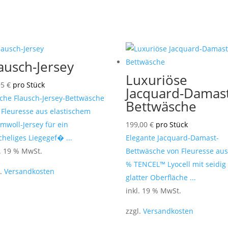
ausch-Jersey
Luxuriöse
95
€
pro Stück
Jacquard-Damast
che Flausch-Jersey-Bettwäsche
Bettwäsche
 Fleuresse aus elastischem
mwoll-Jersey für ein
199,00
€
pro Stück
cheliges Liegegef� ...
Elegante Jacquard-Damast-
l. 19 % MwSt.
Bettwäsche von Fleuresse aus
% TENCEL™ Lyocell mit seidig
l.
Versandkosten
glatter Oberfläche ...
inkl. 19 % MwSt.
zzgl.
Versandkosten