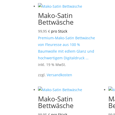
Mako-Satin
Bettwäsche
99,95
€
pro Stück
Premium-Mako-Satin Bettwäsche
von Fleuresse aus 100 %
Baumwolle mit edlem Glanz und
hochwertigem Digitaldruck ...
inkl. 19 % MwSt.
zzgl.
Versandkosten
Mako-Satin
M
Bettwäsche
B
99,95
€
pro Stück
99,