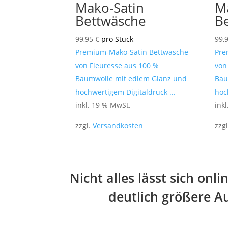
Mako-Satin
M
Bettwäsche
B
99,95
€
pro Stück
99,
Premium-Mako-Satin Bettwäsche
Pre
von Fleuresse aus 100 %
von
Baumwolle mit edlem Glanz und
Bau
hochwertigem Digitaldruck ...
hoc
inkl. 19 % MwSt.
ink
zzgl.
Versandkosten
zzg
Nicht alles lässt sich on
deutlich größere Au