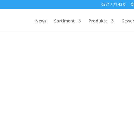
0371 / 71 43 0
Ö
News
Sortiment
Produkte
Gewer